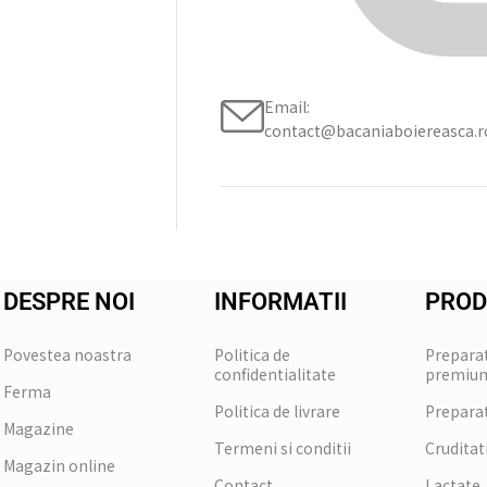
Email:
contact@bacaniaboiereasca.r
DESPRE NOI
INFORMATII
PROD
Povestea noastra
Politica de
Prepara
confidentialitate
premiu
Ferma
Politica de livrare
Prepara
Magazine
Termeni si conditii
Cruditat
Magazin online
Contact
Lactate