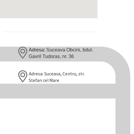
Adresa:
Suceava
O
bcini,
bdul.
Gavril Tudoras, nr. 36
Adresa:
Suceava, Centru, str.
Stefan cel Mare