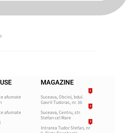
o
USE
MAGAZINE
1
te afumate
Suceava, Obcini, bdul.
m
Gavril Tudoras, nr. 36
2
te afumate
Suceava, Centru, str.
Stefan cel Mare
i
3
Intrarea Tudor Stefan, nr