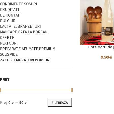
CONDIMENTE SOSURI
CRUDITATI
DE RONTAIT
DULCIURI
LACTATE, BRANZETURI
MANCARE GATA LA BORCAN
OFERTE
PLATOURI
Bors acru de 
ADAUGĂ ÎN COȘ
PREPARATE AFUMATE PREMIUM
SOUS VIDE
9.50
lei
ZACUSTI MURATURI BORSURI
PRET
Preț:
0lei
—
90lei
FILTREAZĂ