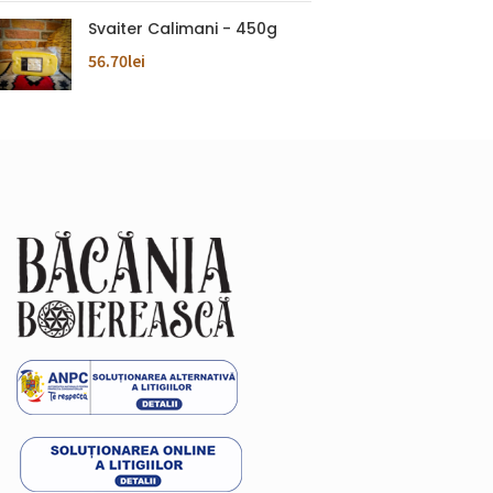
Svaiter Calimani - 450g
56.70
lei