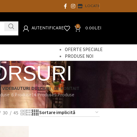
LOCATII
0
AUTENTIFICARE
0.00
LEI
OFERTE SPECIALE
PRODUSE NOI
ORSURI
 VIDE
BAUTURI
DULCIURI
DE RONTAIT
oduse
6 Produse
14 Produse
9 Produse
30
45