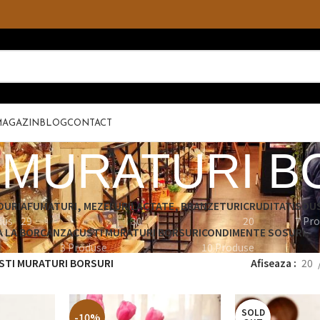
MAGAZIN
BLOG
CONTACT
 MURATURI B
OURI
AFUMATURI, MEZELURI
LACTATE, BRANZETURI
CRUDITATI
SOUS
dus
29
30
20
7 Pr
 LA BORCAN
ZACUSTI MURATURI BORSURI
CONDIMENTE SOSURI
3 Produse
10 Produse
STI MURATURI BORSURI
Afiseaza
20
SOLD
-10%