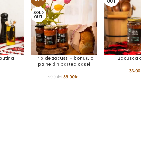
OUT
SOLD
OUT
putina
Trio de zacusti – bonus, o
Zacusca d
CITEȘTE MAI MULT
CITEȘTE MAI MUL
paine din partea casei
33.00
89.00
lei
99.00
lei