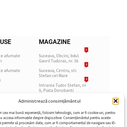
USE
MAGAZINE
1
te afumate
Suceava, Obcini, bdul.
m
Gavril Tudoras, nr. 36
2
te afumate
Suceava, Centru, str.
Stefan cel Mare
i
3
Intrarea Tudor Stefan, nr
9, Piata Dorobanti
Administrează consimțământul
ri cea mai bună experiență, folosim tehnologii, cum ar fi cookie-uri, pentru
au accesa informațiile despre dispozitive. Consimțământul pentru aceste
ne permite să procesăm date, cum ar fi comportamentul de navigare sau ID-