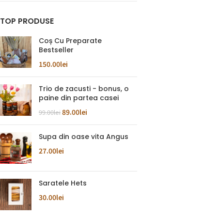
TOP PRODUSE
Coș Cu Preparate
Bestseller
150.00
lei
Trio de zacusti - bonus, o
paine din partea casei
89.00
lei
99.00
lei
Supa din oase vita Angus
27.00
lei
Saratele Hets
30.00
lei