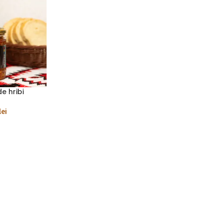
e hribi
T
lei