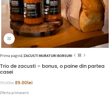
Mareste fotografie
Prima pagină
ZACUSTI MURATURI BORSURI
Trio de zacusti – bonus, o paine din partea
casei
89.00
lei
99.00
lei
Oferta primaverii: