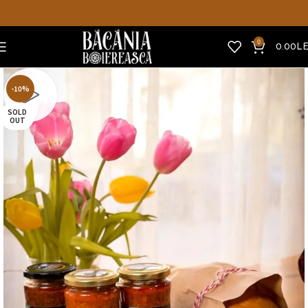
0
0.00
LE
-10%
SOLD
OUT